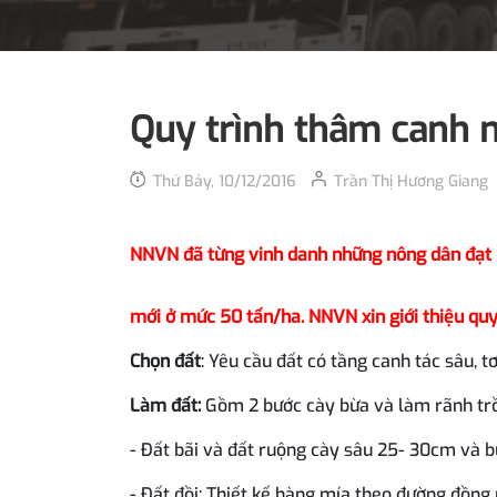
Quy trình thâm canh m
Thứ Bảy, 10/12/2016
Trần Thị Hương Giang
NNVN đã từng vinh danh những nông dân đạt 
mới ở mức 50 tấn/ha. NNVN xin giới thiệu quy
Chọn đất
: Yêu cầu đất có tầng canh tác sâu, tơ
Làm đất:
Gồm 2 bước cày bừa và làm rãnh tr
- Đất bãi và đất ruộng cày sâu 25- 30cm và bừ
- Đất đồi: Thiết kế hàng mía theo đường đồng