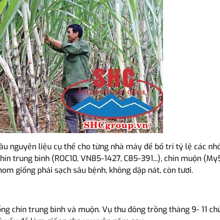
cầu nguyên liệu cụ thể cho từng nhà máy để bố trí tỷ lệ các n
chín trung bình (ROC10, VN85-1427, C85-391...), chín muộn (My
hom giống phải sạch sâu bệnh, không dập nát, còn tươi.
iống chín trung bình và muộn. Vụ thu đông trồng tháng 9- 11 ch