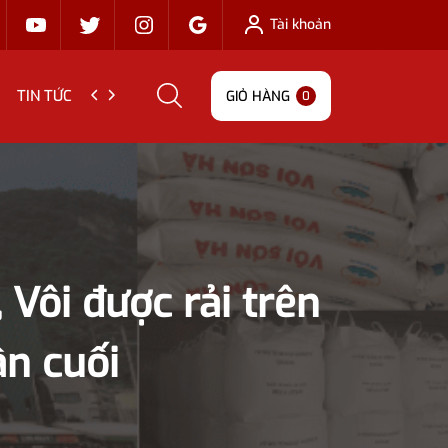
Tài khoản
TIN TỨC
LIÊN HỆ
GIỎ HÀNG
0
 Vôi được rải trên
ần cuối