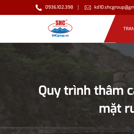
0936.102.398
kd10.shcgroup@gm
TRA
Quy trình thâm ca
mặt ru