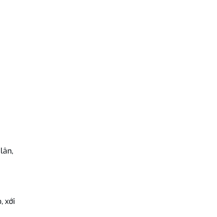
lân,
, xới