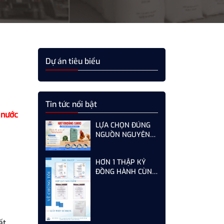
Dự án tiêu biểu
Tin tức nổi bật
 nước
LỰA CHỌN ĐÚNG
NGUỒN NGUYÊN
LIỆU HẠT KHOÁNG
CANXI - GIẢI PHÁP
HƠN 1 THẬP KỶ
TỐI ƯU CHO GÀ,
ĐỒNG HÀNH CÙNG
VỊT ĐẺ NĂNG SUẤT
KHÁCH HÀNG -
CAO
SƠN HÀ KHÔNG
NGỪNG HOÀN
THIỆN TỪ MỖI LẦN
AUDIT
ất