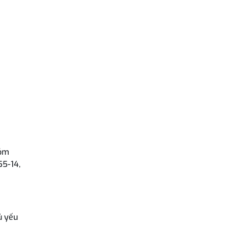
hóm
55-14,
ủ yếu