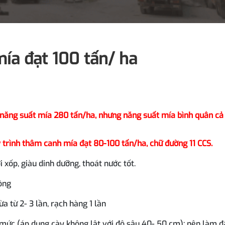
ía đạt 100 tấn/ ha
năng suất mía 280 tấn/ha, nhưng năng suất mía bình quân cả
 trình thâm canh mía đạt 80-100 tấn/ha, chữ đường 11 CCS.
i xốp, giàu dinh dưỡng, thoát nước tốt.
ồng
a từ 2- 3 lần, rạch hàng 1 lần
 mức (áp dụng cày không lật với độ sâu 40- 50 cm); nên làm đ