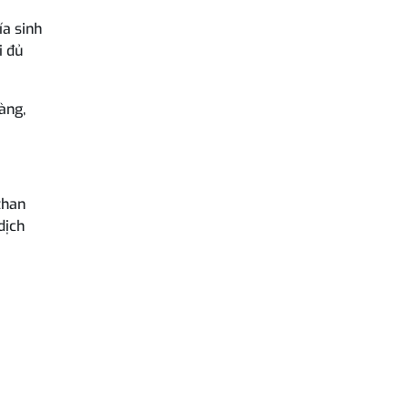
a sinh
i đủ
àng,
than
dịch