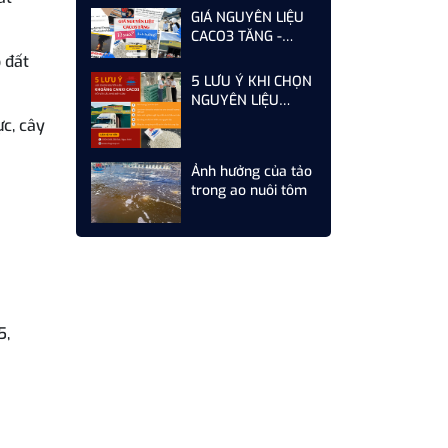
GIÁ NGUYÊN LIỆU
CACO3 TĂNG -
DOANH NGHIỆP
 đất
CẦN LÀM GÌ ĐỂ TỐI
5 LƯU Ý KHI CHỌN
ƯU CHI PHÍ
NGUYÊN LIỆU
KHOÁNG CANXI
c, cây
CACO3 CHO CÁC
NHÀ MÁY SẢN
Ảnh hưởng của tảo
XUẤT THỨC ĂN
trong ao nuôi tôm
CHĂN NUÔI
5,