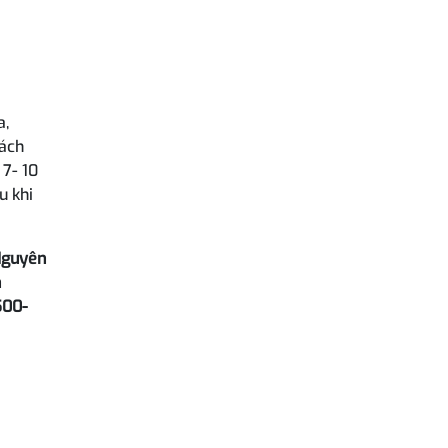
a,
cách
 7- 10
u khi
 Nguyên
n
500-