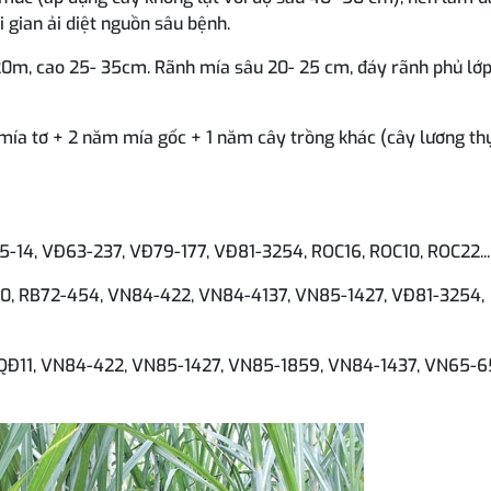
i gian ải diệt nguồn sâu bệnh.
 20m, cao 25- 35cm. Rãnh mía sâu 20- 25 cm, đáy rãnh phủ lớp
ía tơ + 2 năm mía gốc + 1 năm cây trồng khác (cây lương thự
55-14, VĐ63-237, VĐ79-177, VĐ81-3254, ROC16, ROC10, ROC22...
570, RB72-454, VN84-422, VN84-4137, VN85-1427, VĐ81-3254,
 QĐ11, VN84-422, VN85-1427, VN85-1859, VN84-1437, VN65-6