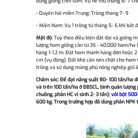
dùng giống chín sớm. Vụ hè thu tháng 6- 7 c
- Duyên hải miền Trung: Trồng tháng 7- 9
- Miền Nam: Vụ 1 trồng từ tháng 5- 6 khi bắt 
Mật độ
: Tuỳ theo điều kiện đất đai và giống 
lượng hom giống cần từ 35 - 40.000 hom/ha 
hàng 1-1,2 m. Đặt hom thành hàng đơn hoặc 2 
cm (vụ đông). Đất khô cần nén chặt cho hom t
trồng và sử dụng màng phủ nông nghiệp giữ ẩ
Chăm sóc: Để đạt năng suất 80- 100 tấn/ha đố
và trên 100 tấn/ha ở ĐBSCL, bình quân lượng 
chuồng, phân HC vi sinh 2- 3 tấn);
vôi
bột 500-
600 kg. Trong trường hợp đã dùng phân NPK t