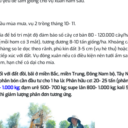
hủ yếu để làm giống cho vụ xuân năm sau.
đầu mùa mưa, vụ 2 trồng tháng 10- 11.
mía để bố trí mật độ đảm bảo số cây cơ bản 80 - 120.000 cây/h
(mỗi hom có 3 mắt), tương đương 8-10 tấn giống/ha. Khoảng 
hàng so le dọc theo rãnh, phủ kín đất 3-5 cm (vụ hè thu) hoặc
iếp xúc với đất. Vụ đông xuân nếu có điều kiện nên tưới ẩm sa
m, hạn chế cỏ dại cho mía.
i với đất đồi, bãi ở miền Bắc, miền Trung, Đông Nam bộ, Tây
phân bón cần đầu tư cho 1 ha là: Phân hữu cơ: 20- 25 tấn (phâ
 1.000 kg
; đạm urê 500- 700 kg; supe lân 800- 1.000 kg; kali 
hì giảm lượng phân đơn tương ứng.