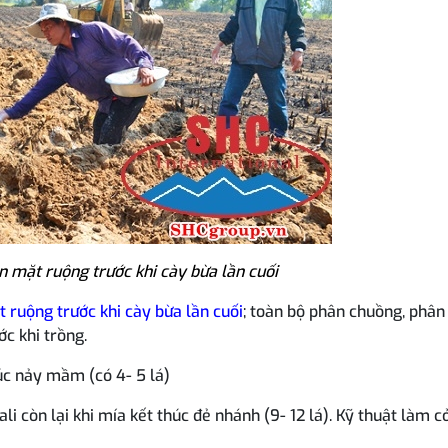
ên mặt ruộng trước khi cày bừa lần cuối
t ruộng trước khi cày bừa lần cuối
; toàn bộ phân chuồng, phân 
ớc khi trồng.
húc nảy mầm (có 4- 5 lá)
li còn lại khi mía kết thúc đẻ nhánh (9- 12 lá). Kỹ thuật làm cỏ