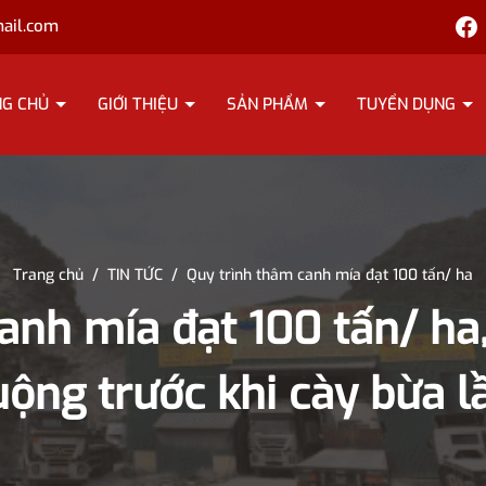
ail.com
NG CHỦ
GIỚI THIỆU
SẢN PHẨM
TUYỂN DỤNG
Trang chủ
/
TIN TỨC
/
Quy trình thâm canh mía đạt 100 tấn/ ha
nh mía đạt 100 tấn/ ha,
ộng trước khi cày bừa l