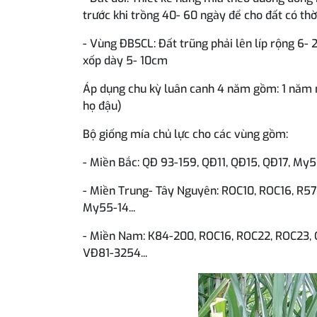
trước khi trồng 40- 60 ngày để cho đất có thờ
- Vùng ĐBSCL: Đất trũng phải lên líp rộng 6-
xốp dày 5- 10cm
Áp dụng chu kỳ luân canh 4 năm gồm: 1 năm m
họ đậu)
Bộ giống mía chủ lực cho các vùng gồm:
- Miền Bắc: QĐ 93-159, QĐ11, QĐ15, QĐ17, My
- Miền Trung- Tây Nguyên: ROC10, ROC16, R
My55-14...
- Miền Nam: K84-200, ROC16, ROC22, ROC23,
VĐ81-3254...