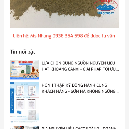
Liên hệ: Ms Nhung 0936 354 598 để được tư vấn
Tin nổi bật
LỰA CHỌN ĐÚNG NGUỒN NGUYÊN LIỆU
HẠT KHOÁNG CANXI - GIẢI PHÁP TỐI ƯU
CHO GÀ, VỊT ĐẺ NĂNG SUẤT CAO
HƠN 1 THẬP KỶ ĐỒNG HÀNH CÙNG
KHÁCH HÀNG - SƠN HÀ KHÔNG NGỪNG
HOÀN THIỆN TỪ MỖI LẦN AUDIT
GIÁ NGUYÊN LIỆU CACO3 TĂNG - DOANH