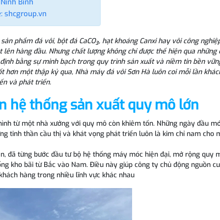
 Ninh Bình
: shcgroup.vn
c sản phẩm đá vôi, bột đá CaCO₃, hạt khoáng Canxi hay vôi công nghiệp
 lên hàng đầu. Nhưng chất lượng không chỉ được thể hiện qua những c
ịnh bằng sự minh bạch trong quy trình sản xuất và niềm tin bền vữn
uốt hơn một thập kỷ qua, Nhà máy đá vôi Sơn Hà luôn coi mỗi lần khá
ến và phát triển.
n hệ thống sản xuất quy mô lớn
mình từ một nhà xưởng với quy mô còn khiêm tốn. Những ngày đầu mớ
g tinh thần cầu thị và khát vọng phát triển luôn là kim chỉ nam cho 
iển, đã từng bước đầu tư bộ hệ thống máy móc hiện đại, mở rộng quy 
ống kho bãi từ Bắc vào Nam. Điều này giúp công ty chủ động nguồn cu
hách hàng trong nhiều lĩnh vực khác nhau