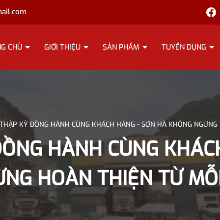
ail.com
NG CHỦ
GIỚI THIỆU
SẢN PHẨM
TUYỂN DỤNG
 THẬP KỶ ĐỒNG HÀNH CÙNG KHÁCH HÀNG - SƠN HÀ KHÔNG NGỪNG H
ĐỒNG HÀNH CÙNG KHÁC
NG HOÀN THIỆN TỪ MỖI