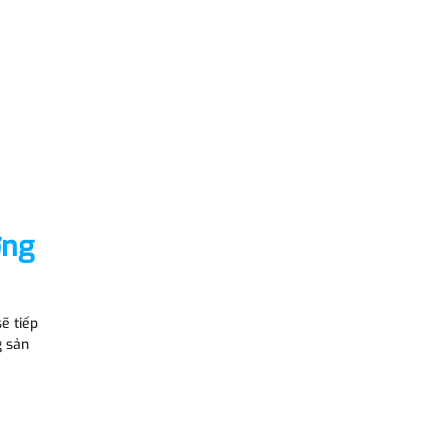
ợng
ẽ tiếp
g sản