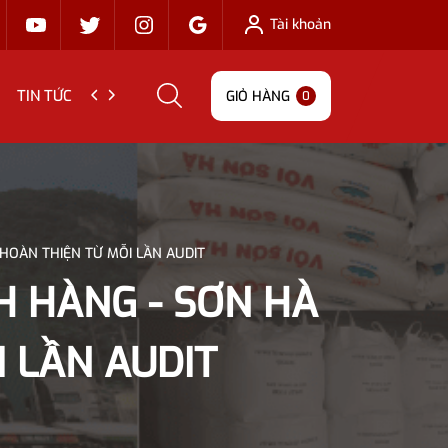
Tài khoản
TIN TỨC
LIÊN HỆ
GIỎ HÀNG
0
OÀN THIỆN TỪ MỖI LẦN AUDIT
H HÀNG - SƠN HÀ
 LẦN AUDIT