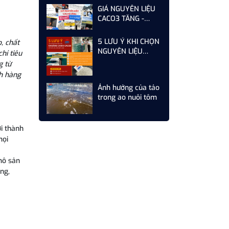
GIÁ NGUYÊN LIỆU
CACO3 TĂNG -
DOANH NGHIỆP
CẦN LÀM GÌ ĐỂ TỐI
5 LƯU Ý KHI CHỌN
, chất
ƯU CHI PHÍ
NGUYÊN LIỆU
hỉ tiêu
KHOÁNG CANXI
g từ
CACO3 CHO CÁC
ch hàng
NHÀ MÁY SẢN
Ảnh hưởng của tảo
XUẤT THỨC ĂN
trong ao nuôi tôm
CHĂN NUÔI
i thành
mọi
mô sản
ng,