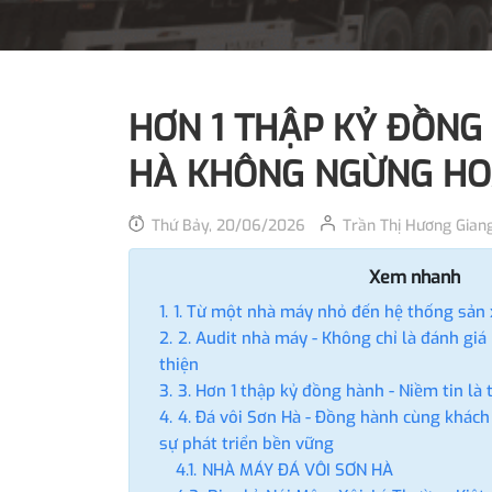
HƠN 1 THẬP KỶ ĐỒNG
HÀ KHÔNG NGỪNG HOÀ
Thứ Bảy, 20/06/2026
Trần Thị Hương Gian
Xem nhanh
1. Từ một nhà máy nhỏ đến hệ thống sản
2. Audit nhà máy - Không chỉ là đánh giá
thiện
3. Hơn 1 thập kỷ đồng hành - Niềm tin là 
4. Đá vôi Sơn Hà - Đồng hành cùng khách
sự phát triển bền vững
NHÀ MÁY ĐÁ VÔI SƠN HÀ