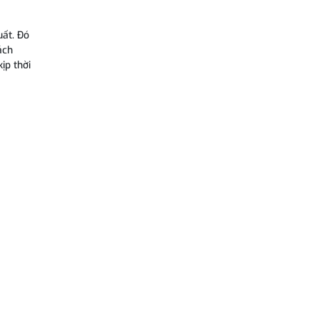
uất. Đó
ách
ịp thời