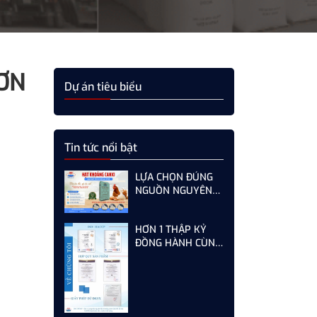
ƠN
Dự án tiêu biểu
Tin tức nổi bật
LỰA CHỌN ĐÚNG
NGUỒN NGUYÊN
LIỆU HẠT KHOÁNG
CANXI - GIẢI PHÁP
HƠN 1 THẬP KỶ
TỐI ƯU CHO GÀ,
ĐỒNG HÀNH CÙNG
VỊT ĐẺ NĂNG SUẤT
KHÁCH HÀNG -
CAO
SƠN HÀ KHÔNG
NGỪNG HOÀN
THIỆN TỪ MỖI LẦN
AUDIT