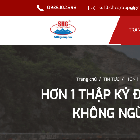
0936.102.398
kd10.shcgroup@gm
TRA
Trang chủ
/
TIN TỨC
/
HƠN 1
HƠN 1 THẬP KỶ 
KHÔNG NGỪ