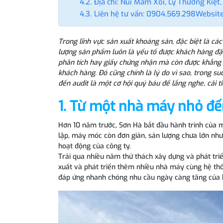
Địa chỉ: Núi Mâm Xôi, Lý Thường Kiệt,
Liên hệ tư vấn: 0904.569.298Website
Trong lĩnh vực sản xuất khoáng sản, đặc biệt là cá
lượng sản phẩm luôn là yếu tố được khách hàng đặt
phân tích hay giấy chứng nhận mà còn được khẳng đ
khách hàng. Đó cũng chính là lý do vì sao, trong s
đến audit là một cơ hội quý báu để lắng nghe, cải ti
1. Từ một nhà máy nhỏ đế
Hơn 10 năm trước, Sơn Hà bắt đầu hành trình của 
lập, máy móc còn đơn giản, sản lượng chưa lớn nhưn
hoạt động của công ty.
Trải qua nhiều năm thử thách xây dựng và phát tr
xuất và phát triển thêm nhiều nhà máy cùng hệ th
đáp ứng nhanh chóng nhu cầu ngày càng tăng của k