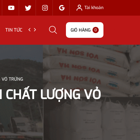
Tài khoản
TIN TỨC
LIÊN HỆ
GIỎ HÀNG
0
G VỎ TRỨNG
H CHẤT LƯỢNG VỎ