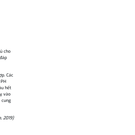
đủ cho
 đáp
ợp. Các
ộ PH
ầu hết
ủy vào
à cung
, 2019)