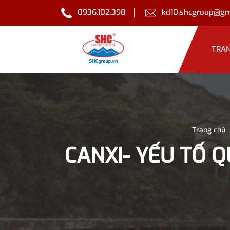
0936.102.398
kd10.shcgroup@gm
TRA
Trang chủ
CANXI- YẾU TỐ 