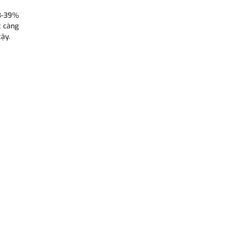
33-39%
c càng
cậy.