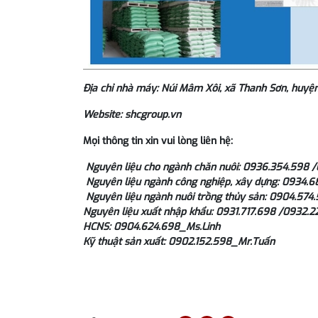
Địa chỉ nhà máy: Núi Mâm Xôi, xã Thanh Sơn, huyệ
Website: shcgroup.vn
Mọi thông tin xin vui lòng liên hệ:
Nguyên liệu cho ngành chăn nuôi: 0936.354.598 
Nguyên liệu ngành công nghiệp, xây dựng: 0934.
Nguyên liệu ngành nuôi trồng thủy sản: 0904.57
Nguyên liệu xuất nhập khẩu: 0931.717.698 /0932.2
HCNS: 0904.624.698_Ms.Linh
Kỹ thuật sản xuất: 0902.152.598_Mr.Tuấn