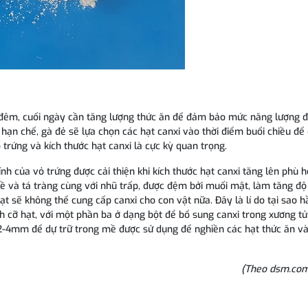
n đêm, cuối ngày cần tăng lượng thức ăn để đảm bảo mức năng lượng 
 hạn chế, gà đẻ sẽ lựa chọn các hạt canxi vào thời điểm buổi chiều để
 trứng và kích thước hạt canxi là cực kỳ quan trọng.
h của vỏ trứng được cải thiện khi kích thước hạt canxi tăng lên phù h
mề và tá tràng cùng với nhũ trấp, được đệm bởi muối mật, làm tăng đ
hạt sẽ không thể cung cấp canxi cho con vật nữa. Đây là lí do tại sao h
h cỡ hạt, với một phần ba ở dạng bột để bổ sung canxi trong xương t
 2-4mm để dự trữ trong mề được sử dụng để nghiền các hạt thức ăn v
(Theo dsm.com