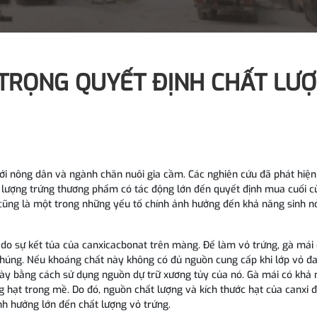
 TRỌNG QUYẾT ĐỊNH CHẤT LƯ
với nông dân và ngành chăn nuôi gia cầm. Các nghiên cứu đã phát hiện
t lượng trứng thương phẩm có tác động lớn đến quyết định mua cuối c
 cũng là một trong những yếu tố chính ảnh hưởng đến khả năng sinh n
 do sự kết tủa của canxicacbonat trên màng. Để làm vỏ trứng, gà mái
chúng. Nếu khoáng chất này không có đủ nguồn cung cấp khi lớp vỏ đ
 này bằng cách sử dụng nguồn dự trữ xương tủy của nó. Gà mái có khả
g hạt trong mề. Do đó, nguồn chất lượng và kích thước hạt của canxi 
nh hưởng lớn đến chất lượng vỏ trứng.