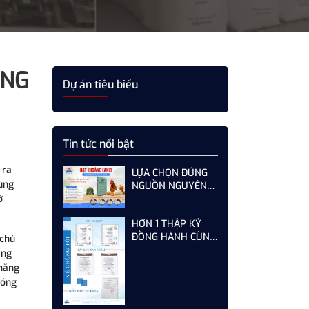
ỢNG
Dự án tiêu biểu
Tin tức nổi bật
 ra
LỰA CHỌN ĐÚNG
ùng
NGUỒN NGUYÊN
ở
LIỆU HẠT KHOÁNG
CANXI - GIẢI PHÁP
HƠN 1 THẬP KỶ
TỐI ƯU CHO GÀ,
ĐỒNG HÀNH CÙNG
VỊT ĐẺ NĂNG SUẤT
 chủ
KHÁCH HÀNG -
CAO
ang
SƠN HÀ KHÔNG
 năng
NGỪNG HOÀN
đóng
THIỆN TỪ MỖI LẦN
AUDIT