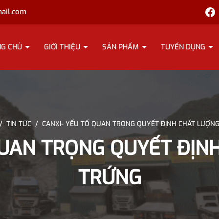
ail.com
NG CHỦ
GIỚI THIỆU
SẢN PHẨM
TUYỂN DỤNG
/
TIN TỨC
/
CANXI- YẾU TỐ QUAN TRỌNG QUYẾT ĐỊNH CHẤT LƯỢN
QUAN TRỌNG QUYẾT ĐỊN
TRỨNG