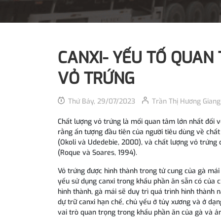
CANXI- YẾU TỐ QUAN
VỎ TRỨNG
Thứ Bảy, 29/07/2023
Trần Thị Hương Giang
Chất lượng vỏ trứng là mối quan tâm lớn nhất đối 
rằng ấn tượng đầu tiên của người tiêu dùng về chấ
(Okoli và Udedebie, 2000), và chất lượng vỏ trứng
(Roque và Soares, 1994).
Vỏ trứng được hình thành trong tử cung của gà mái
yếu sử dụng canxi trong khẩu phần ăn sẵn có của 
hình thành, gà mái sẽ duy trì quá trình hình thành
dự trữ canxi hạn chế, chủ yếu ở tủy xương và ở dạn
vai trò quan trọng trong khẩu phần ăn của gà và ả