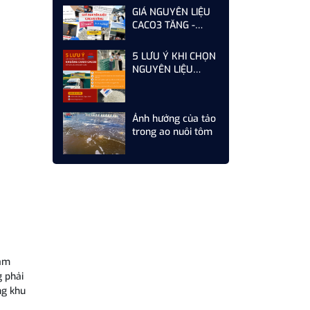
GIÁ NGUYÊN LIỆU
CACO3 TĂNG -
DOANH NGHIỆP
CẦN LÀM GÌ ĐỂ TỐI
5 LƯU Ý KHI CHỌN
ƯU CHI PHÍ
NGUYÊN LIỆU
KHOÁNG CANXI
CACO3 CHO CÁC
NHÀ MÁY SẢN
Ảnh hưởng của tảo
XUẤT THỨC ĂN
trong ao nuôi tôm
CHĂN NUÔI
răm
g phải
ng khu