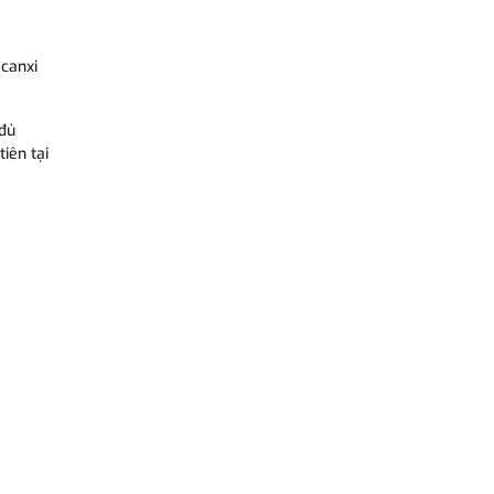
canxi
 đủ
iên tại