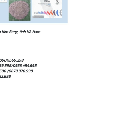
n Kim Bảng, tỉnh Hà Nam
/0904.569.298
689.598/0936.454.698
4.598 /0878.978.998
22.698