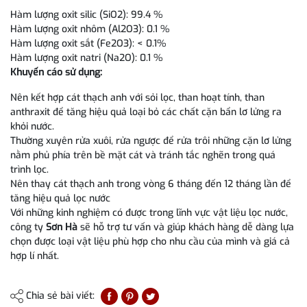
Hàm lượng oxit silic (SiO2): 99.4 %
Hàm lượng oxit nhôm (Al2O3): 0.1 %
Hàm lượng oxit sắt (Fe2O3): < 0.1%
Hàm lượng oxit natri (Na2O): 0.1 %
Khuyến cáo sử dụng:
Nên kết hợp cát thạch anh với sỏi lọc, than hoạt tính, than
anthraxit để tăng hiệu quả loại bỏ các chất cặn bẩn lơ lửng ra
khỏi nước.
Thường xuyên rửa xuôi, rửa ngược để rửa trôi những cặn lơ lửng
nằm phủ phía trên bề mặt cát và tránh tắc nghẽn trong quá
trình lọc.
Nên thay cát thạch anh trong vòng 6 tháng đến 12 tháng lần để
tăng hiệu quả lọc nước
Với những kinh nghiệm có được trong lĩnh vực vật liệu lọc nước,
công ty
Sơn Hà
sẽ hỗ trợ tư vấn và giúp khách hàng dễ dàng lựa
chọn được loại vật liệu phù hợp cho nhu cầu của mình và giá cả
hợp lí nhất.
Chia sẻ bài viết: