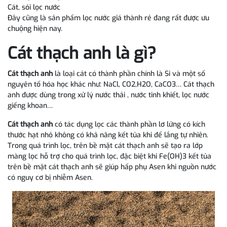
Cát, sỏi lọc nước
Đây cũng là sản phẩm lọc nước giá thành rẻ đang rất được ưu
chuộng hiện nay.
Cát thạch anh là gì?
Cát thạch anh
là loại cát có thành phần chính là Si và một số
nguyên tố hóa học khác như: NaCl, CO2,H2O, CaCO3… Cát thạch
anh được dùng trong xử lý nước thải , nước tinh khiết, lọc nước
giếng khoan…
Cát thạch anh
có tác dụng lọc các thành phần lơ lửng có kích
thước hạt nhỏ không có khả năng kết tủa khi để lắng tự nhiên.
Trong quá trình lọc, trên bề mặt cát thạch anh sẽ tạo ra lớp
màng lọc hỗ trợ cho quá trình lọc, đặc biệt khi Fe(OH)3 kết tủa
trên bề mặt cát thạch anh sẽ giúp hấp phụ Asen khi nguồn nước
có nguy cơ bị nhiễm Asen.