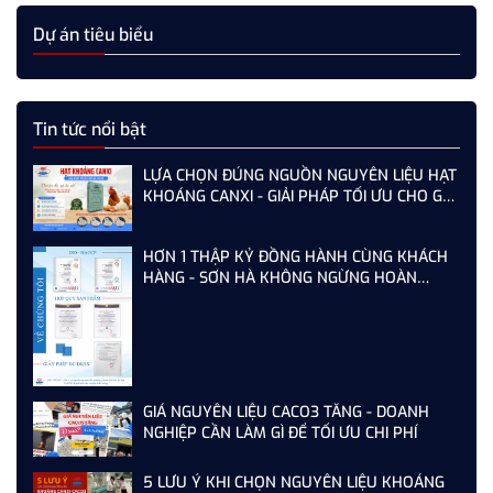
Dự án tiêu biểu
Tin tức nổi bật
LỰA CHỌN ĐÚNG NGUỒN NGUYÊN LIỆU HẠT
KHOÁNG CANXI - GIẢI PHÁP TỐI ƯU CHO GÀ,
VỊT ĐẺ NĂNG SUẤT CAO
HƠN 1 THẬP KỶ ĐỒNG HÀNH CÙNG KHÁCH
HÀNG - SƠN HÀ KHÔNG NGỪNG HOÀN
THIỆN TỪ MỖI LẦN AUDIT
GIÁ NGUYÊN LIỆU CACO3 TĂNG - DOANH
NGHIỆP CẦN LÀM GÌ ĐỂ TỐI ƯU CHI PHÍ
5 LƯU Ý KHI CHỌN NGUYÊN LIỆU KHOÁNG