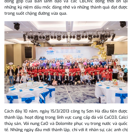
đóng góp của Ban lãnh đạo và các CBCNV, đồng thời ôn lại
những kỷ niệm dấu mốc đáng nhớ và những thành quả đạt được
trong suốt chặng đường vừa qua.
Cách đây 10 năm, ngày 15/3/2013 công ty Sơn Hà đầu tiên được
thành lập, hoạt động trong lĩnh vực cung cấp đá vôi CaCO3, Calci
thủy sản, Vôi nung CaO và Dolomite phục vụ trong nước và quốc
tế. Những ngày đầu mới thành lập, chỉ với ít nhân sự, các anh chị