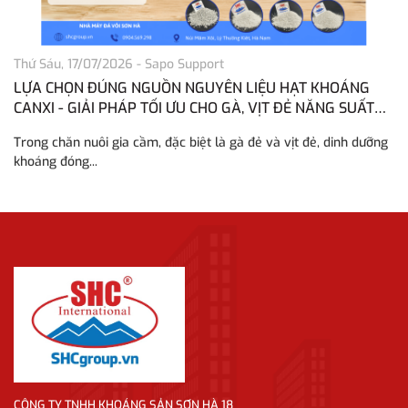
Thứ Sáu, 17/07/2026
-
Sapo Support
Th
LỰA CHỌN ĐÚNG NGUỒN NGUYÊN LIỆU HẠT KHOÁNG
H
CANXI - GIẢI PHÁP TỐI ƯU CHO GÀ, VỊT ĐẺ NĂNG SUẤT
H
CAO
Trong chăn nuôi gia cầm, đặc biệt là gà đẻ và vịt đẻ, dinh dưỡng
Tr
khoáng đóng...
vô
CÔNG TY TNHH KHOÁNG SẢN SƠN HÀ 18