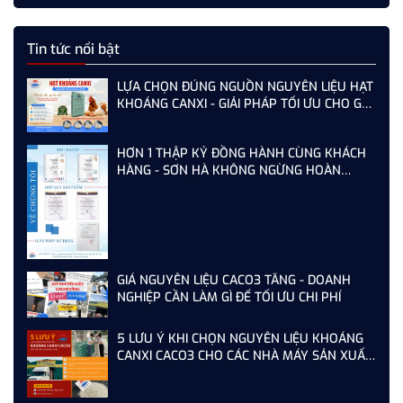
Tin tức nổi bật
LỰA CHỌN ĐÚNG NGUỒN NGUYÊN LIỆU HẠT
KHOÁNG CANXI - GIẢI PHÁP TỐI ƯU CHO GÀ,
VỊT ĐẺ NĂNG SUẤT CAO
HƠN 1 THẬP KỶ ĐỒNG HÀNH CÙNG KHÁCH
HÀNG - SƠN HÀ KHÔNG NGỪNG HOÀN
THIỆN TỪ MỖI LẦN AUDIT
GIÁ NGUYÊN LIỆU CACO3 TĂNG - DOANH
NGHIỆP CẦN LÀM GÌ ĐỂ TỐI ƯU CHI PHÍ
5 LƯU Ý KHI CHỌN NGUYÊN LIỆU KHOÁNG
CANXI CACO3 CHO CÁC NHÀ MÁY SẢN XUẤT
THỨC ĂN CHĂN NUÔI