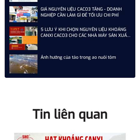
GIÁ NGUYÊN LIỆU CACO3 TĂNG - DOANH
NGHIỆP CẦN LÀM GÌ ĐỂ TỐI ƯU CHI PHÍ
5 LƯU Ý KHI CHỌN NGUYÊN LIỆU KHOÁNG
CANXI CACO3 CHO CÁC NHÀ MÁY SẢN XUẤT
THỨC ĂN CHĂN NUÔI
Ảnh hưởng của tảo trong ao nuôi tôm
Tin liên quan