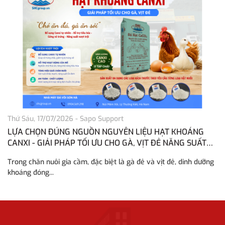
Thứ Sáu, 17/07/2026
-
Sapo Support
Th
LỰA CHỌN ĐÚNG NGUỒN NGUYÊN LIỆU HẠT KHOÁNG
H
CANXI - GIẢI PHÁP TỐI ƯU CHO GÀ, VỊT ĐẺ NĂNG SUẤT
H
CAO
Trong chăn nuôi gia cầm, đặc biệt là gà đẻ và vịt đẻ, dinh dưỡng
Tr
khoáng đóng...
vô