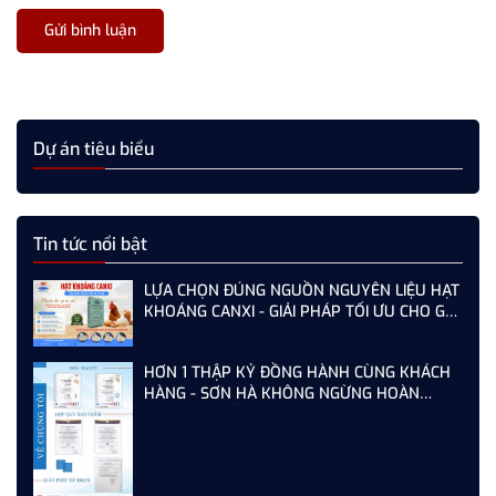
Gửi bình luận
Dự án tiêu biểu
Tin tức nổi bật
LỰA CHỌN ĐÚNG NGUỒN NGUYÊN LIỆU HẠT
KHOÁNG CANXI - GIẢI PHÁP TỐI ƯU CHO GÀ,
VỊT ĐẺ NĂNG SUẤT CAO
HƠN 1 THẬP KỶ ĐỒNG HÀNH CÙNG KHÁCH
HÀNG - SƠN HÀ KHÔNG NGỪNG HOÀN
THIỆN TỪ MỖI LẦN AUDIT