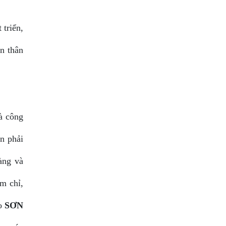
 triển,
n thân
à công
ên phải
àng và
m chỉ,
ho
SƠN