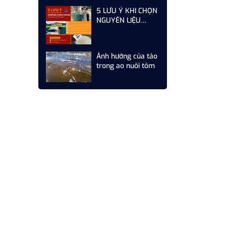
CẦN LÀM GÌ ĐỂ TỐI
5 LƯU Ý KHI CHỌN
ƯU CHI PHÍ
NGUYÊN LIỆU
KHOÁNG CANXI
CACO3 CHO CÁC
NHÀ MÁY SẢN
Ảnh hưởng của tảo
XUẤT THỨC ĂN
trong ao nuôi tôm
CHĂN NUÔI