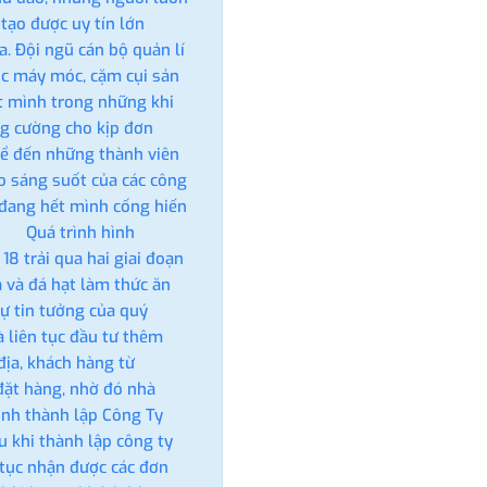
 tạo được uy tín lớn
. Đội ngũ cán bộ quản lí
óc máy móc, cặm cụi sản
t mình trong những khi
ăng cường cho kịp đơn
ể đến những thành viên
ạo sáng suốt của các công
à đang hết mình cống hiến
a. Quá trình hình
 trải qua hai giai đoạn
á và đá hạt làm thức ăn
ự tin tưởng của quý
à liên tục đầu tư thêm
địa, khách hàng từ
đặt hàng, nhờ đó nhà
ịnh thành lập Công Ty
 khi thành lập công ty
n tục nhận được các đơn