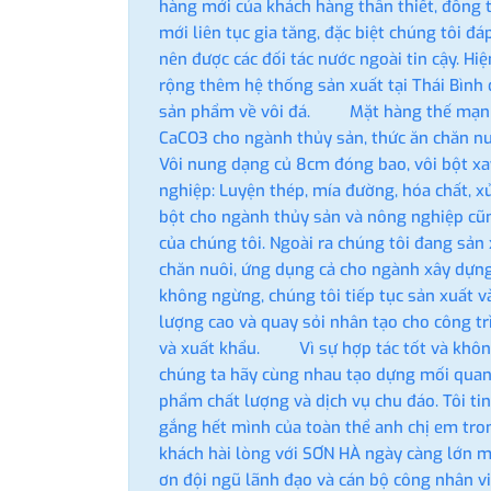
hàng mới của khách hàng thân thiết, đồng 
mới liên tục gia tăng, đặc biệt chúng tôi đ
nên được các đối tác nước ngoài tin cậy. Hi
rộng thêm hệ thống sản xuất tại Thái Bình 
sản phẩm về vôi đá. Mặt hàng thế mạnh
CaCO3 cho ngành thủy sản, thức ăn chăn nu
Vôi nung dạng củ 8cm đóng bao, vôi bột x
nghiệp: Luyện thép, mía đường, hóa chất, xử
bột cho ngành thủy sản và nông nghiệp cũn
của chúng tôi. Ngoài ra chúng tôi đang sản
chăn nuôi, ứng dụng cả cho ngành xây dựng
không ngừng, chúng tôi tiếp tục sản xuất v
lượng cao và quay sỏi nhân tạo cho công t
và xuất khẩu. Vì sự hợp tác tốt và không
chúng ta hãy cùng nhau tạo dựng mối quan 
phẩm chất lượng và dịch vụ chu đáo. Tôi tin
gắng hết mình của toàn thể anh chị em tro
khách hài lòng với SƠN HÀ ngày càng lớn 
ơn đội ngũ lãnh đạo và cán bộ công nhân vi