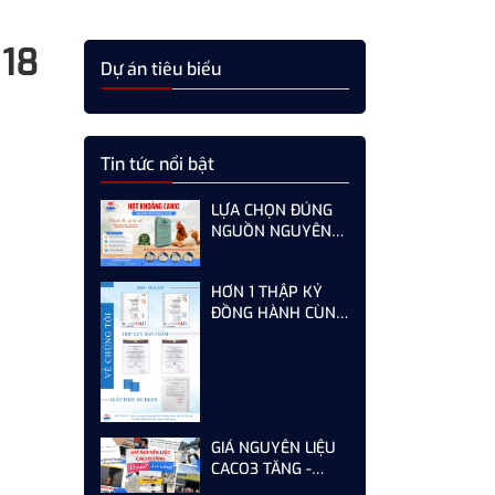
 18
Dự án tiêu biểu
Tin tức nổi bật
LỰA CHỌN ĐÚNG
NGUỒN NGUYÊN
LIỆU HẠT KHOÁNG
CANXI - GIẢI PHÁP
HƠN 1 THẬP KỶ
TỐI ƯU CHO GÀ,
ĐỒNG HÀNH CÙNG
VỊT ĐẺ NĂNG SUẤT
KHÁCH HÀNG -
CAO
SƠN HÀ KHÔNG
NGỪNG HOÀN
THIỆN TỪ MỖI LẦN
AUDIT
GIÁ NGUYÊN LIỆU
CACO3 TĂNG -
DOANH NGHIỆP