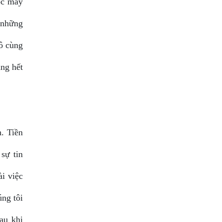
óc máy
, những
ô cùng
ang hết
h. Tiền
sự tin
i việc
ng tôi
au khi