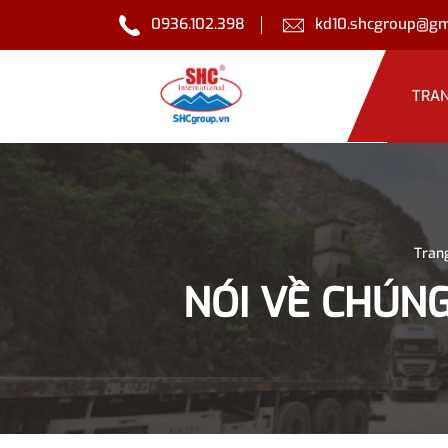
0936.102.398
kd10.shcgroup@gm
TRA
Tran
NÓI VỀ CHÚN