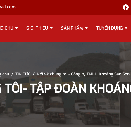
ail.com
NG CHỦ
GIỚI THIỆU
SẢN PHẨM
TUYỂN DỤNG
g chủ
/
TIN TỨC
/
Nói về chúng tôi - Công ty TNHH Khoáng Sản Sơn
G TÔI- TẬP ĐOÀN KHOÁN