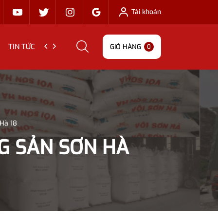
Tài khoản
TIN TỨC
LIÊN HỆ
GIỎ HÀNG
0
 Hà 18
G SẢN SƠN HÀ