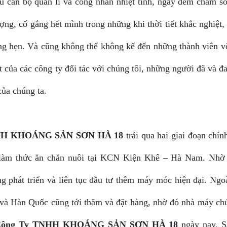
ũ cán bộ quản lí và công nhân nhiệt tình, ngày đêm chăm s
ợng, cố gắng hết mình trong những khi thời tiết khắc nghiệt
ng hẹn. Và cũng không thể không kể đến những thành viên v
ốt của các công ty đối tác với chúng tôi, những người đã và đ
của chúng ta.
H KHOÁNG SẢN SƠN HÀ 18
trải qua hai giai đoạn chín
t làm thức ăn chăn nuôi tại KCN Kiện Khê – Hà Nam. Nhờ 
g phát triển và liên tục đầu tư thêm máy móc hiện đại. Ngoà
 và Hàn Quốc cũng tới thăm và đặt hàng, nhờ đó nhà máy chú
Công Ty TNHH KHOÁNG SẢN SƠN HÀ 18
ngày nay. S