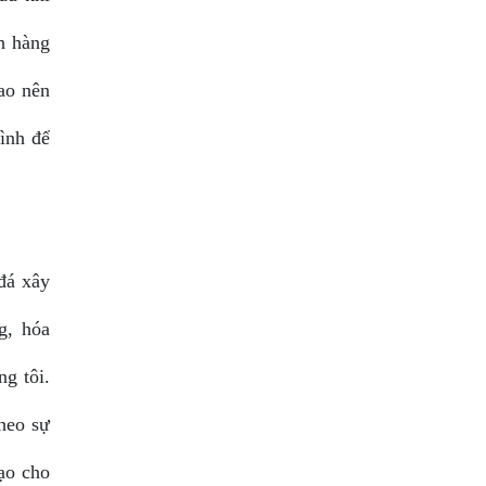
h hàng
cao nên
ình để
đá xây
g, hóa
ng tôi.
heo sự
tạo cho