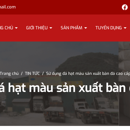
ail.com
NG CHỦ
GIỚI THIỆU
SẢN PHẨM
TUYỂN DỤNG
Trang chủ
/
TIN TỨC
/
Sử dụng đá hạt màu sản xuất bàn đá cao cấ
á hạt màu sản xuất bàn 