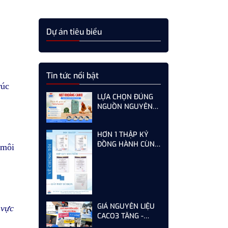
Dự án tiêu biểu
Tin tức nổi bật
rúc
LỰA CHỌN ĐÚNG
NGUỒN NGUYÊN
LIỆU HẠT KHOÁNG
CANXI - GIẢI PHÁP
HƠN 1 THẬP KỶ
TỐI ƯU CHO GÀ,
ĐỒNG HÀNH CÙNG
VỊT ĐẺ NĂNG SUẤT
 môi
KHÁCH HÀNG -
CAO
SƠN HÀ KHÔNG
NGỪNG HOÀN
THIỆN TỪ MỖI LẦN
AUDIT
GIÁ NGUYÊN LIỆU
 vực
CACO3 TĂNG -
DOANH NGHIỆP