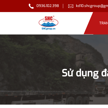
0936.102.398
kd10.shcgroup@gm
TRA
Sử dụng đ