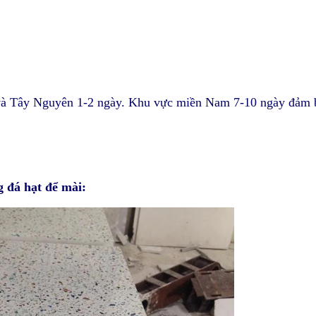
 và Tây Nguyên 1-2 ngày. Khu vực miền Nam 7-10 ngày đảm 
g đá hạt để mài: