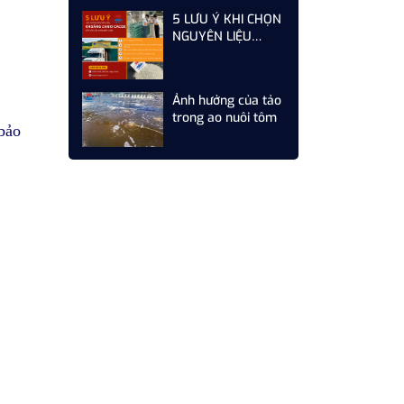
CẦN LÀM GÌ ĐỂ TỐI
5 LƯU Ý KHI CHỌN
ƯU CHI PHÍ
NGUYÊN LIỆU
KHOÁNG CANXI
CACO3 CHO CÁC
NHÀ MÁY SẢN
Ảnh hưởng của tảo
XUẤT THỨC ĂN
trong ao nuôi tôm
CHĂN NUÔI
bảo