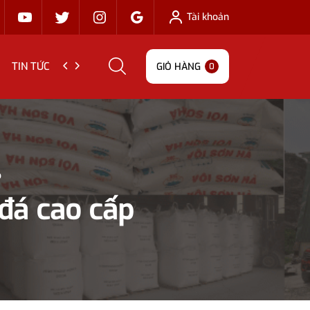
Tài khoản
TIN TỨC
LIÊN HỆ
GIỎ HÀNG
0
p
đá cao cấp