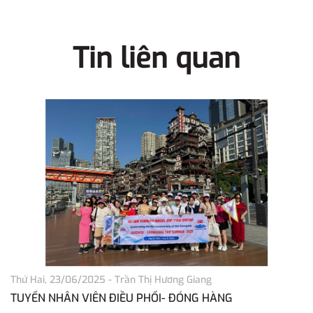
Tin liên quan
Thứ Hai, 23/06/2025
-
Trần Thị Hương Giang
Th
TUYỂN NHÂN VIÊN ĐIỀU PHỐI- ĐÓNG HÀNG
T