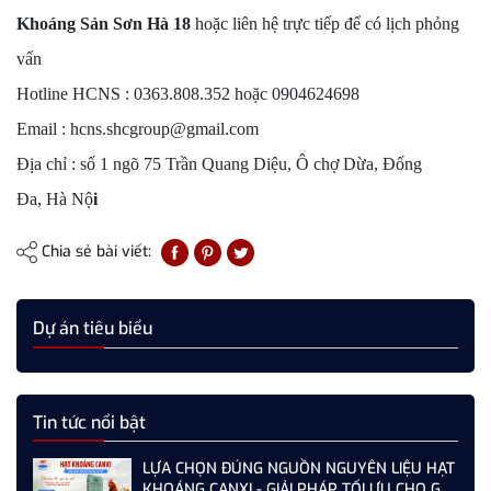
Khoáng Sản Sơn Hà 18
hoặc liên hệ trực tiếp để có lịch phỏng
vấn
Hotline HCNS : 0363.808.352 hoặc 0904624698
Email : hcns.shcgroup@gmail.com
Địa chỉ : số 1 ngõ 75 Trần Quang Diệu, Ô chợ Dừa, Đống
Đa, Hà Nộ
i
Chia sẻ bài viết:
Dự án tiêu biểu
Tin tức nổi bật
LỰA CHỌN ĐÚNG NGUỒN NGUYÊN LIỆU HẠT
KHOÁNG CANXI - GIẢI PHÁP TỐI ƯU CHO GÀ,