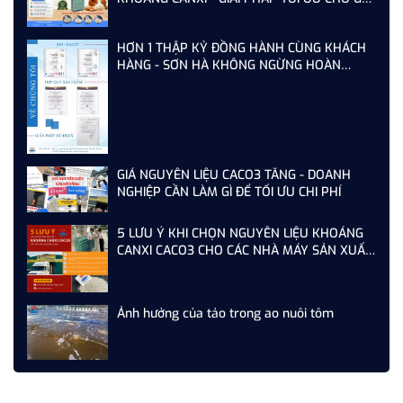
VỊT ĐẺ NĂNG SUẤT CAO
HƠN 1 THẬP KỶ ĐỒNG HÀNH CÙNG KHÁCH
HÀNG - SƠN HÀ KHÔNG NGỪNG HOÀN
THIỆN TỪ MỖI LẦN AUDIT
GIÁ NGUYÊN LIỆU CACO3 TĂNG - DOANH
NGHIỆP CẦN LÀM GÌ ĐỂ TỐI ƯU CHI PHÍ
5 LƯU Ý KHI CHỌN NGUYÊN LIỆU KHOÁNG
CANXI CACO3 CHO CÁC NHÀ MÁY SẢN XUẤT
THỨC ĂN CHĂN NUÔI
Ảnh hưởng của tảo trong ao nuôi tôm