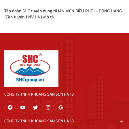
H
H
Tập đoàn SHC tuyển dụng NHÂN VIÊN ĐIỀU PHỐI – ĐÓNG HÀNG
Bạ
(Cần tuyển 1 NV HN) Mô tả...
ng
CÔNG TY TNHH KHOÁNG SẢN SƠN HÀ 18
CÔNG TY TNHH KHOÁNG SẢN SƠN HÀ 18