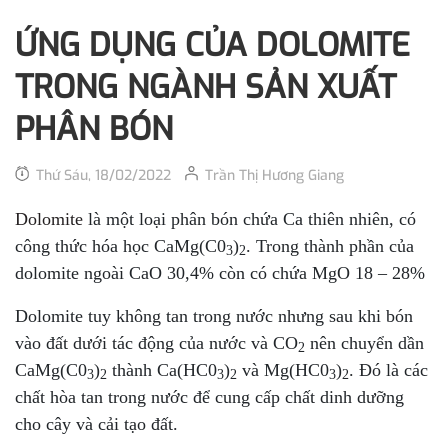
ỨNG DỤNG CỦA DOLOMITE
TRONG NGÀNH SẢN XUẤT
PHÂN BÓN
Thứ Sáu, 18/02/2022
Trần Thị Hương Giang
Dolomite
là một loại phân bón chứa Ca thiên nhiên, có
công thức hóa học CaMg(C0
)
. Trong thành phần của
3
2
dolomite ngoài CaO 30,4% còn có chứa MgO 18 – 28%
Dolomite tuy không tan trong nước nhưng sau khi bón
vào đất dưới tác động của nước và CO
nên chuyển dần
2
CaMg(C0
)
thành Ca(HC0
)
và Mg(HC0
)
. Đó là các
3
2
3
2
3
2
chất hòa tan trong nước để cung cấp chất dinh dưỡng
cho cây và cải tạo đất.