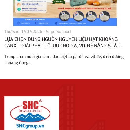
Thứ Sáu, 17/07/2026
-
Sapo Support
Th
LỰA CHỌN ĐÚNG NGUỒN NGUYÊN LIỆU HẠT KHOÁNG
H
CANXI - GIẢI PHÁP TỐI ƯU CHO GÀ, VỊT ĐẺ NĂNG SUẤT
H
CAO
Trong chăn nuôi gia cầm, đặc biệt là gà đẻ và vịt đẻ, dinh dưỡng
Tr
khoáng đóng...
vô