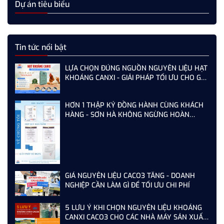
Dự án tiêu biểu
Tin tức nổi bật
LỰA CHỌN ĐÚNG NGUỒN NGUYÊN LIỆU HẠT
KHOÁNG CANXI - GIẢI PHÁP TỐI ƯU CHO GÀ,
VỊT ĐẺ NĂNG SUẤT CAO
HƠN 1 THẬP KỶ ĐỒNG HÀNH CÙNG KHÁCH
HÀNG - SƠN HÀ KHÔNG NGỪNG HOÀN
THIỆN TỪ MỖI LẦN AUDIT
GIÁ NGUYÊN LIỆU CACO3 TĂNG - DOANH
NGHIỆP CẦN LÀM GÌ ĐỂ TỐI ƯU CHI PHÍ
5 LƯU Ý KHI CHỌN NGUYÊN LIỆU KHOÁNG
CANXI CACO3 CHO CÁC NHÀ MÁY SẢN XUẤT