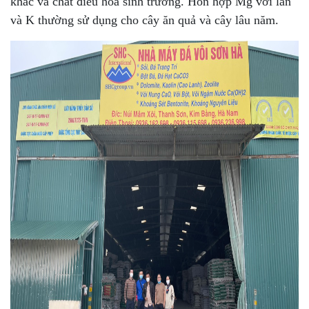
khác và chất điều hòa sinh trưởng. Hỗn hợp Mg với lân
và K thường sử dụng cho cây ăn quả và cây lâu năm.