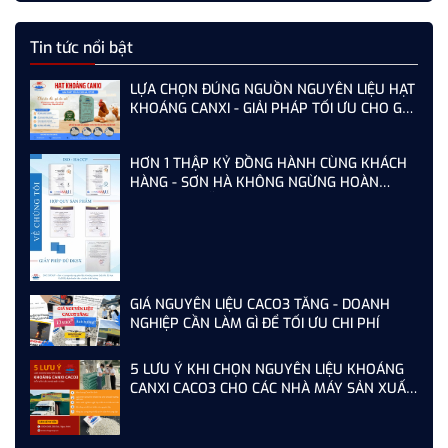
Tin tức nổi bật
LỰA CHỌN ĐÚNG NGUỒN NGUYÊN LIỆU HẠT
KHOÁNG CANXI - GIẢI PHÁP TỐI ƯU CHO GÀ,
VỊT ĐẺ NĂNG SUẤT CAO
HƠN 1 THẬP KỶ ĐỒNG HÀNH CÙNG KHÁCH
HÀNG - SƠN HÀ KHÔNG NGỪNG HOÀN
THIỆN TỪ MỖI LẦN AUDIT
GIÁ NGUYÊN LIỆU CACO3 TĂNG - DOANH
NGHIỆP CẦN LÀM GÌ ĐỂ TỐI ƯU CHI PHÍ
5 LƯU Ý KHI CHỌN NGUYÊN LIỆU KHOÁNG
CANXI CACO3 CHO CÁC NHÀ MÁY SẢN XUẤT
THỨC ĂN CHĂN NUÔI