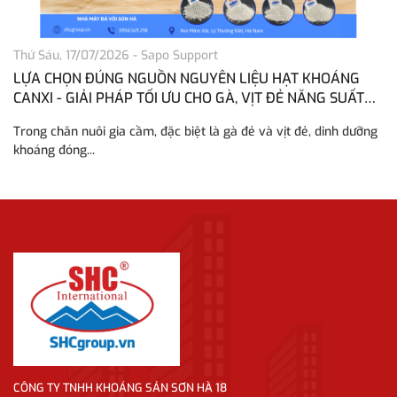
Thứ Sáu, 17/07/2026
-
Sapo Support
Th
LỰA CHỌN ĐÚNG NGUỒN NGUYÊN LIỆU HẠT KHOÁNG
H
CANXI - GIẢI PHÁP TỐI ƯU CHO GÀ, VỊT ĐẺ NĂNG SUẤT
H
CAO
Trong chăn nuôi gia cầm, đặc biệt là gà đẻ và vịt đẻ, dinh dưỡng
Tr
khoáng đóng...
vô
CÔNG TY TNHH KHOÁNG SẢN SƠN HÀ 18