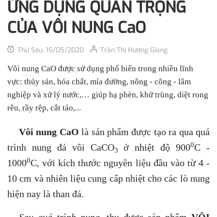
ỨNG DỤNG QUAN TRỌNG
CỦA VÔI NUNG CaO
Thứ Sáu, 15/05/2020
Trần Thị Hương Giang
Vôi nung CaO được sử dụng phổ biến trong nhiều lĩnh
vực: thủy sản, hóa chất, mía đường, nông - công - lâm
nghiệp và xử lý nước,… giúp hạ phèn, khử trùng, diệt rong
rêu, rầy rệp, cắt tảo,...
Vôi nung CaO
là sản phẩm được tạo ra qua quá
0
trình nung đá vôi CaCO
ở nhiệt độ 900
C -
3
0
1000
C, với kích thước nguyên liệu đầu vào từ 4 -
10 cm và nhiên liệu cung cấp nhiệt cho các lò nung
hiện nay là than đá.