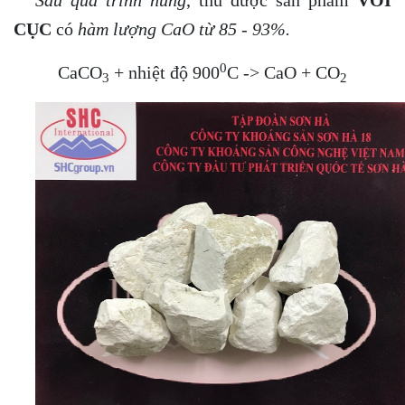
Sau quá trình nung
, thu được sản phẩm
VÔI
CỤC
có
hàm lượng CaO từ 85 - 93%.
0
CaCO
+ nhiệt độ 900
C -> CaO + CO
3
2