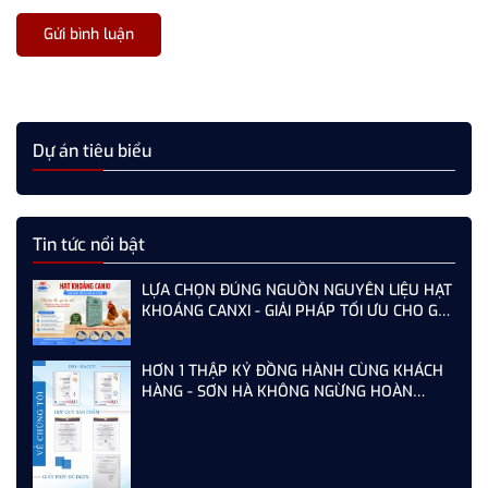
Gửi bình luận
Dự án tiêu biểu
Tin tức nổi bật
LỰA CHỌN ĐÚNG NGUỒN NGUYÊN LIỆU HẠT
KHOÁNG CANXI - GIẢI PHÁP TỐI ƯU CHO GÀ,
VỊT ĐẺ NĂNG SUẤT CAO
HƠN 1 THẬP KỶ ĐỒNG HÀNH CÙNG KHÁCH
HÀNG - SƠN HÀ KHÔNG NGỪNG HOÀN
THIỆN TỪ MỖI LẦN AUDIT