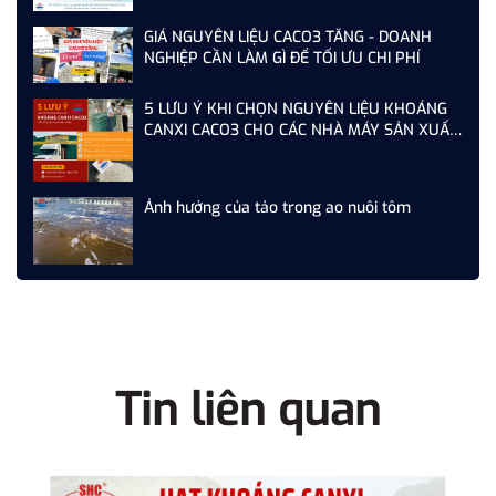
GIÁ NGUYÊN LIỆU CACO3 TĂNG - DOANH
NGHIỆP CẦN LÀM GÌ ĐỂ TỐI ƯU CHI PHÍ
5 LƯU Ý KHI CHỌN NGUYÊN LIỆU KHOÁNG
CANXI CACO3 CHO CÁC NHÀ MÁY SẢN XUẤT
THỨC ĂN CHĂN NUÔI
Ảnh hưởng của tảo trong ao nuôi tôm
Tin liên quan