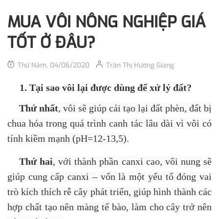
MUA VÔI NÔNG NGHIỆP GIÁ
TỐT Ở ĐÂU?
Thứ Năm, 04/06/2020
Trần Thị Hương Giang
1. Tại sao vôi lại được dùng để xử lý đất?
Thứ nhất
, vôi sẽ giúp cải tạo lại đất phèn, đất bị
chua hóa trong quá trình canh tác lâu dài vì vôi có
tính kiềm mạnh
(pH=12-13,5)
.
Thứ hai
, với thành phần canxi cao, vôi nung sẽ
giúp cung cấp canxi – vốn là một yếu tố đóng vai
trò kích thích rễ cây phát triển, giúp hình thành các
hợp chất tạo nên màng tế bào, làm cho cây trở nên