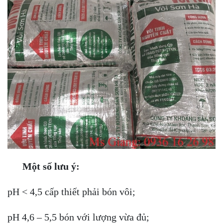
Một số lưu ý:
pH < 4,5 cấp thiết phải bón vôi;
pH 4,6 – 5,5 bón với lượng vừa đủ;