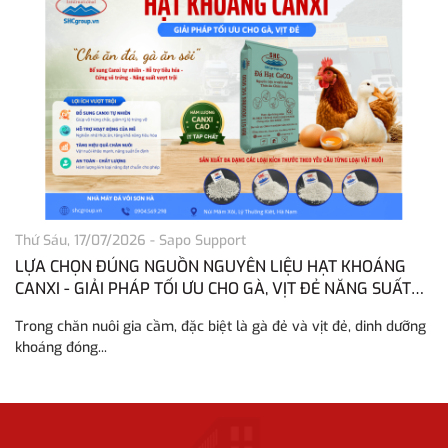
Thứ Sáu, 17/07/2026
-
Sapo Support
Th
LỰA CHỌN ĐÚNG NGUỒN NGUYÊN LIỆU HẠT KHOÁNG
H
CANXI - GIẢI PHÁP TỐI ƯU CHO GÀ, VỊT ĐẺ NĂNG SUẤT
H
CAO
Trong chăn nuôi gia cầm, đặc biệt là gà đẻ và vịt đẻ, dinh dưỡng
Tr
khoáng đóng...
vô