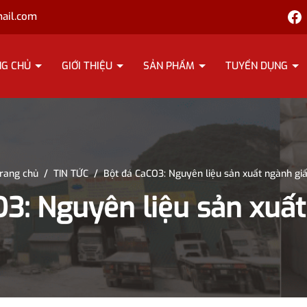
ail.com
NG CHỦ
GIỚI THIỆU
SẢN PHẨM
TUYỂN DỤNG
rang chủ
/
TIN TỨC
/
Bột đá CaCO3: Nguyên liệu sản xuất ngành gi
O3: Nguyên liệu sản xuất