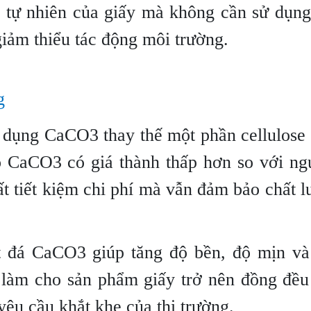
ng tự nhiên của giấy mà không cần sử dụn
giảm thiểu tác động môi trường.
g
ử dụng CaCO3 thay thế một phần cellulose
Do CaCO3 có giá thành thấp hơn so với n
uất tiết kiệm chi phí mà vẫn đảm bảo chất 
ột đá CaCO3 giúp tăng độ bền, độ mịn và
y làm cho sản phẩm giấy trở nên đồng đề
yêu cầu khắt khe của thị trường.