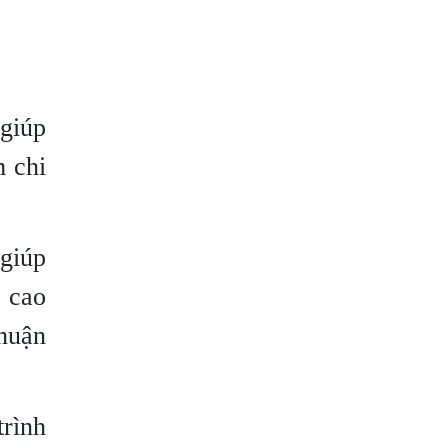
 giúp
m chi
 giúp
n cao
huận
rình