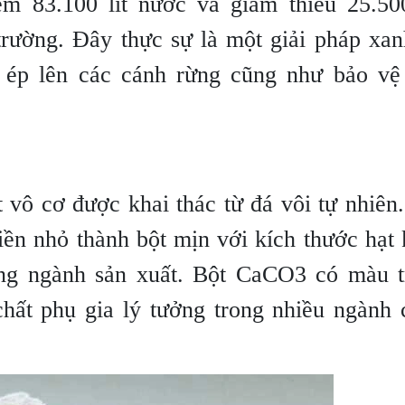
kiệm 83.100 lít nước và giảm thiểu 25.5
 trường. Đây thực sự là một giải pháp xa
c ép lên các cánh rừng cũng như bảo vệ
vô cơ được khai thác từ đá vôi tự nhiên
iền nhỏ thành bột mịn với kích thước hạt
ừng ngành sản xuất. Bột CaCO3 có màu t
 chất phụ gia lý tưởng trong nhiều ngành