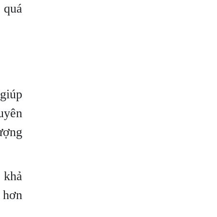
g quá
 giúp
guyên
lượng
 khả
u hơn