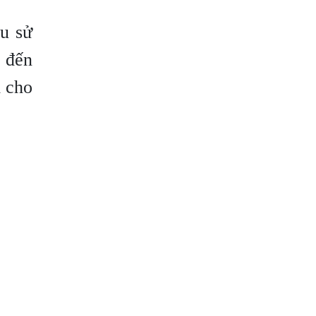
ầu sử
c đến
i cho