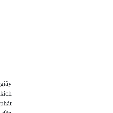
 giấy
 kích
 phát