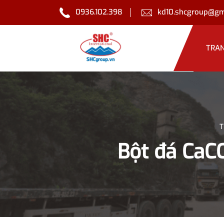
0936.102.398
kd10.shcgroup@gm
TRA
T
Bột đá CaC