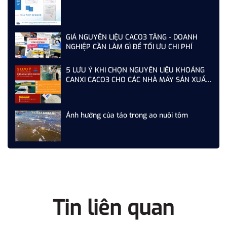
GIÁ NGUYÊN LIỆU CACO3 TĂNG - DOANH
NGHIỆP CẦN LÀM GÌ ĐỂ TỐI ƯU CHI PHÍ
5 LƯU Ý KHI CHỌN NGUYÊN LIỆU KHOÁNG
CANXI CACO3 CHO CÁC NHÀ MÁY SẢN XUẤT
THỨC ĂN CHĂN NUÔI
Ảnh hưởng của tảo trong ao nuôi tôm
Tin liên quan