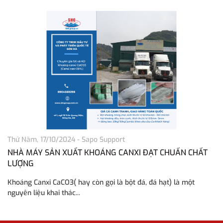
Thứ Năm, 17/10/2024
-
Sapo Support
Th
NHÀ MÁY SẢN XUẤT KHOÁNG CANXI ĐẠT CHUẨN CHẤT
C
LƯỢNG
n
Khoáng Canxi CaCO3( hay còn gọi là bột đá, đá hạt) là một
Vớ
nguyên liệu khai thác...
đã