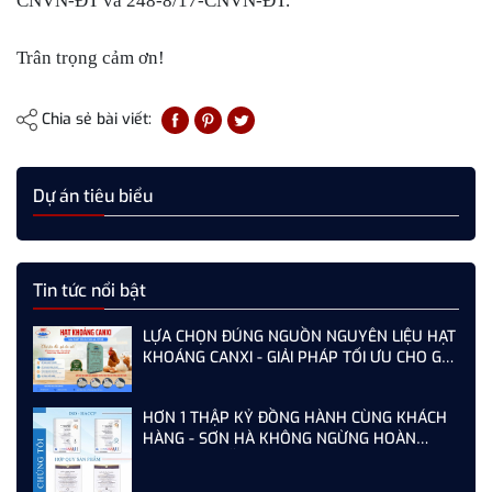
CNVN-ĐT và 248-8/17-CNVN-ĐT.
Trân trọng cảm ơn!
Chia sẻ bài viết:
Dự án tiêu biểu
Tin tức nổi bật
LỰA CHỌN ĐÚNG NGUỒN NGUYÊN LIỆU HẠT
KHOÁNG CANXI - GIẢI PHÁP TỐI ƯU CHO GÀ,
VỊT ĐẺ NĂNG SUẤT CAO
HƠN 1 THẬP KỶ ĐỒNG HÀNH CÙNG KHÁCH
HÀNG - SƠN HÀ KHÔNG NGỪNG HOÀN
THIỆN TỪ MỖI LẦN AUDIT