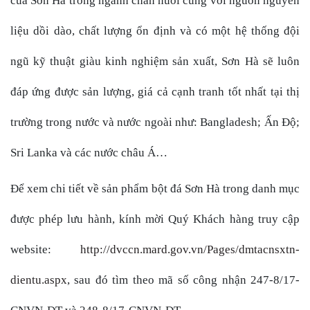
của Sơn Hà trong ngành chăn nuôi cùng với
nguồn nguyên
liệu dồi dào, chất lượng ổn định và có một hệ thống đội
ngũ kỹ thuật giàu kinh nghiệm sản xuất, Sơn Hà sẽ luôn
đáp ứng được sản lượng, giá cả cạnh tranh tốt nhất tại thị
trường trong nước và nước ngoài như: Bangladesh; Ấn Độ;
Sri Lanka và các nước châu Á…
Để xem chi tiết về sản phẩm bột đá Sơn Hà trong danh mục
được phép lưu hành, kính mời Quý Khách hàng truy cập
website:
http://dvccn.mard.gov.vn/Pages/dmtacnsxtn-
dientu.aspx
, sau đó tìm theo mã số công nhận
247-8/17-