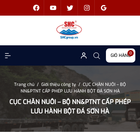
0
GIỎ HÀNG
Trang chủ
/
Giới thiệu công ty
/
CỤC CHĂN NUÔI – BỘ
NN&PTNT CẤP PHÉP LƯU HÀNH BỘT ĐÁ SƠN HÀ
CỤC CHĂN NUÔI – BỘ NN&PTNT CẤP PHÉP
LƯU HÀNH BỘT ĐÁ SƠN HÀ