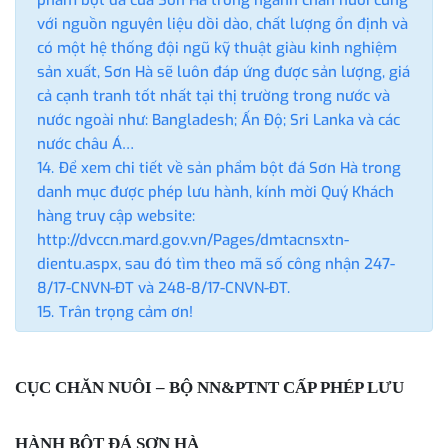
phẩm bột đá của Sơn Hà trong ngành chăn nuôi cùng
với nguồn nguyên liệu dồi dào, chất lượng ổn định và
có một hệ thống đội ngũ kỹ thuật giàu kinh nghiệm
sản xuất, Sơn Hà sẽ luôn đáp ứng được sản lượng, giá
cả cạnh tranh tốt nhất tại thị trường trong nước và
nước ngoài như: Bangladesh; Ấn Độ; Sri Lanka và các
nước châu Á…
Để xem chi tiết về sản phẩm bột đá Sơn Hà trong
danh mục được phép lưu hành, kính mời Quý Khách
hàng truy cập website:
http://dvccn.mard.gov.vn/Pages/dmtacnsxtn-
dientu.aspx, sau đó tìm theo mã số công nhận 247-
8/17-CNVN-ĐT và 248-8/17-CNVN-ĐT.
Trân trọng cảm ơn!
CỤC CHĂN NUÔI – BỘ NN&PTNT CẤP PHÉP LƯU
HÀNH BỘT ĐÁ SƠN HÀ