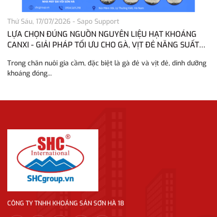
Thứ Sáu, 17/07/2026
-
Sapo Support
Th
LỰA CHỌN ĐÚNG NGUỒN NGUYÊN LIỆU HẠT KHOÁNG
H
CANXI - GIẢI PHÁP TỐI ƯU CHO GÀ, VỊT ĐẺ NĂNG SUẤT
H
CAO
Trong chăn nuôi gia cầm, đặc biệt là gà đẻ và vịt đẻ, dinh dưỡng
Tr
khoáng đóng...
vô
CÔNG TY TNHH KHOÁNG SẢN SƠN HÀ 18