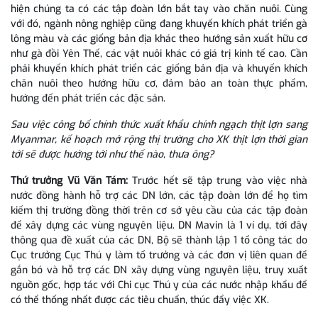
hiện chúng ta có các tập đoàn lớn bắt tay vào chăn nuôi. Cùng
với đó, ngành nông nghiệp cũng đang khuyến khích phát triển gà
lông màu và các giống bản địa khác theo hướng sản xuất hữu cơ
như gà đồi Yên Thế, các vật nuôi khác có giá trị kinh tế cao. Cần
phải khuyến khích phát triển các giống bản địa và khuyến khích
chăn nuôi theo hướng hữu cơ, đảm bảo an toàn thực phẩm,
hướng đến phát triển các đặc sản.
Sau việc công bố chính thức xuất khẩu chính ngạch thịt lợn sang
Myanmar, kế hoạch mở rộng thị trường cho XK thịt lợn thời gian
tới sẽ được hướng tới như thế nào, thưa ông?
Thứ trưởng Vũ Văn Tám:
Trước hết sẽ tập trung vào việc nhà
nước đồng hành hỗ trợ các DN lớn, các tập đoàn lớn để họ tìm
kiếm thị trường đồng thời trên cơ sở yêu cầu của các tập đoàn
để xây dựng các vùng nguyên liệu. DN Mavin là 1 ví dụ, tới đây
thông qua đề xuất của các DN, Bộ sẽ thành lập 1 tổ công tác do
Cục trưởng Cục Thú y làm tổ trưởng và các đơn vị liên quan để
gắn bó và hỗ trợ các DN xây dựng vùng nguyên liệu, truy xuất
nguồn gốc, hợp tác với Chi cục Thú y của các nước nhập khẩu để
có thể thống nhất được các tiêu chuẩn, thúc đẩy việc XK.