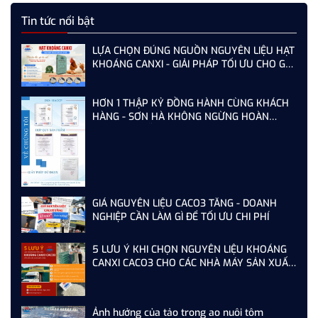
Tin tức nổi bật
LỰA CHỌN ĐÚNG NGUỒN NGUYÊN LIỆU HẠT
KHOÁNG CANXI - GIẢI PHÁP TỐI ƯU CHO GÀ,
VỊT ĐẺ NĂNG SUẤT CAO
HƠN 1 THẬP KỶ ĐỒNG HÀNH CÙNG KHÁCH
HÀNG - SƠN HÀ KHÔNG NGỪNG HOÀN
THIỆN TỪ MỖI LẦN AUDIT
GIÁ NGUYÊN LIỆU CACO3 TĂNG - DOANH
NGHIỆP CẦN LÀM GÌ ĐỂ TỐI ƯU CHI PHÍ
5 LƯU Ý KHI CHỌN NGUYÊN LIỆU KHOÁNG
CANXI CACO3 CHO CÁC NHÀ MÁY SẢN XUẤT
THỨC ĂN CHĂN NUÔI
Ảnh hưởng của tảo trong ao nuôi tôm