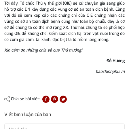
Tới đây, Tổ chức Thú y thế giới (OIE) sẽ cử chuyên gia sang giúp
hỗ trợ các DN xây dựng các vùng cơ sở an toàn dịch bệnh. Cùng
với đó sẽ xem xép cấp các chứng chỉ của OIE chứng nhận các
vùng cơ sở an toàn dịch bệnh cũng như toàn bộ chuỗi, đây là cơ
sở để chúng ta có thể mở rộng XK. Thứ hai, chúng ta sẽ phối hợp
cùng OIE để khống chế, kiểm soát dịch hại trên vật nuôi trong đó
có cúm gia cầm, tai xanh, đặc biệt là lở mồm long móng.
Xin cảm ơn những chia sẻ của Thứ trưởng!
Đỗ Hương
baochinhphu.vn
Chia sẻ bài viết:
Viết bình luận của bạn