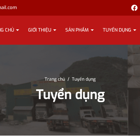
ail.com
NG CHỦ
GIỚI THIỆU
SẢN PHẨM
TUYỂN DỤNG
Trang chủ
/
Tuyển dụng
Tuyển dụng