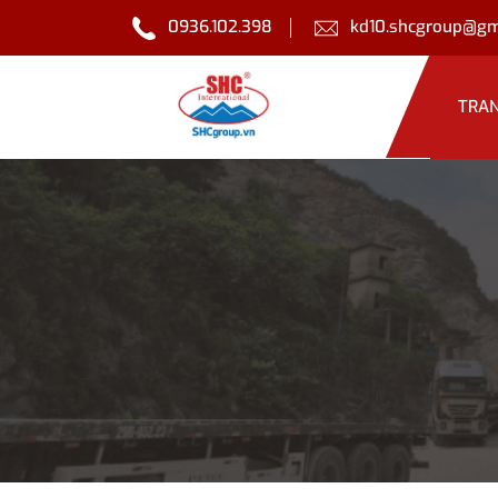
0936.102.398
kd10.shcgroup@gm
TRA