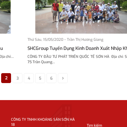
-
Thứ Sáu, 15/05/2020
Trần Thị Hương Giang
ẩu
SHCGroup Tuyển Dụng Kinh Doanh Xuất Nhập K
chỉ:...
CÔNG TY ĐẦU TƯ PHÁT TRIỂN QUỐC TẾ SƠN HÀ Địa chỉ: Số
75 Trần Quang...
2
3
4
5
6
CÔNG TY TNHH KHOÁNG SẢN SƠN HÀ
18
Tìm kiếm