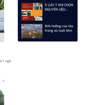
CẦN LÀM GÌ ĐỂ TỐI
5 LƯU Ý KHI CHỌN
ƯU CHI PHÍ
NGUYÊN LIỆU
KHOÁNG CANXI
CACO3 CHO CÁC
NHÀ MÁY SẢN
Ảnh hưởng của tảo
XUẤT THỨC ĂN
trong ao nuôi tôm
CHĂN NUÔI
 1, ngõ