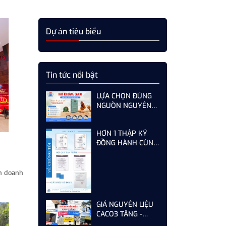
Dự án tiêu biểu
Tin tức nổi bật
LỰA CHỌN ĐÚNG
NGUỒN NGUYÊN
LIỆU HẠT KHOÁNG
CANXI - GIẢI PHÁP
HƠN 1 THẬP KỶ
TỐI ƯU CHO GÀ,
ĐỒNG HÀNH CÙNG
VỊT ĐẺ NĂNG SUẤT
KHÁCH HÀNG -
CAO
SƠN HÀ KHÔNG
NGỪNG HOÀN
h doanh
THIỆN TỪ MỖI LẦN
AUDIT
GIÁ NGUYÊN LIỆU
CACO3 TĂNG -
DOANH NGHIỆP