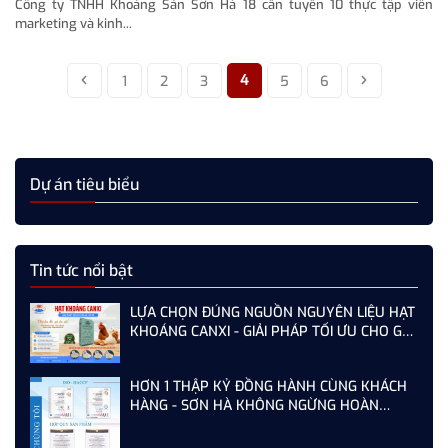
Công ty TNHH Khoáng Sản Sơn Hà 18 cần tuyển 10 thực tập viên
marketing và kinh...
4
1
2
3
5
6
Dự án tiêu biểu
Tin tức nổi bật
LỰA CHỌN ĐÚNG NGUỒN NGUYÊN LIỆU HẠT
KHOÁNG CANXI - GIẢI PHÁP TỐI ƯU CHO GÀ,
VỊT ĐẺ NĂNG SUẤT CAO
HƠN 1 THẬP KỶ ĐỒNG HÀNH CÙNG KHÁCH
HÀNG - SƠN HÀ KHÔNG NGỪNG HOÀN
THIỆN TỪ MỖI LẦN AUDIT