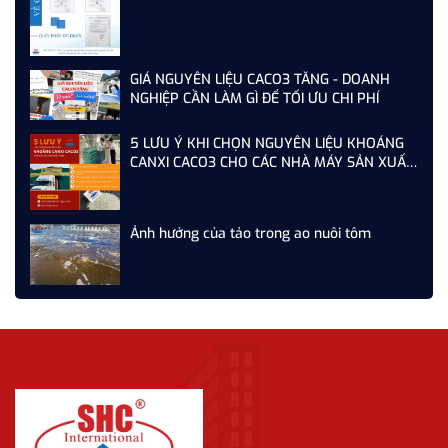
GIÁ NGUYÊN LIỆU CACO3 TĂNG - DOANH
NGHIỆP CẦN LÀM GÌ ĐỂ TỐI ƯU CHI PHÍ
5 LƯU Ý KHI CHỌN NGUYÊN LIỆU KHOÁNG
CANXI CACO3 CHO CÁC NHÀ MÁY SẢN XUẤT
THỨC ĂN CHĂN NUÔI
Ảnh hưởng của tảo trong ao nuôi tôm