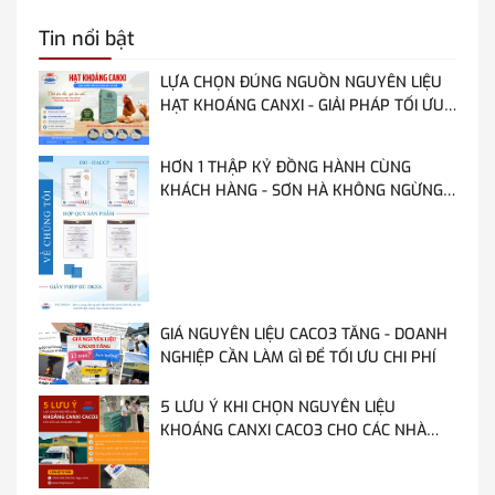
Tin nổi bật
LỰA CHỌN ĐÚNG NGUỒN NGUYÊN LIỆU
HẠT KHOÁNG CANXI - GIẢI PHÁP TỐI ƯU
CHO GÀ, VỊT ĐẺ NĂNG SUẤT CAO
HƠN 1 THẬP KỶ ĐỒNG HÀNH CÙNG
KHÁCH HÀNG - SƠN HÀ KHÔNG NGỪNG
HOÀN THIỆN TỪ MỖI LẦN AUDIT
GIÁ NGUYÊN LIỆU CACO3 TĂNG - DOANH
NGHIỆP CẦN LÀM GÌ ĐỂ TỐI ƯU CHI PHÍ
5 LƯU Ý KHI CHỌN NGUYÊN LIỆU
KHOÁNG CANXI CACO3 CHO CÁC NHÀ
MÁY SẢN XUẤT THỨC ĂN CHĂN NUÔI